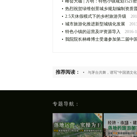
峰会大咖 | 方明：特色小镇规划1521
热烈祝贺绿维创景城乡规划编制资质
2.5天休假模式下的乡村旅游升级
201
城市旅游化推进新型城镇化发展
201
特色小镇的运营及IP资源导入
2016-1
我院院长林峰博士受邀参加第二届中
推荐阅读：
与茅台共舞，谱写“中国酒文化
专题导航：