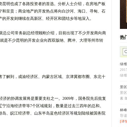
资昆明也成了各路投资者的首选。分析人士介绍，在房地产板
宁和呈贡；商业地产的开发热点将向白沙河、海口、寻甸、石
产的开发则继续在高新区、经开区和团结乡等地深入。
限总公司常务副总经理顾刚介绍，目前出现了不少开发商向商
热
的就是不少昆明的开发企业向西双版纳、腾冲、大理等州市转
绿
20
绿维
者了解到，成渝经济区、内蒙古区域、京津冀都市圈、东北十
景
景
济的协调发展将是重要支柱之一。2009年，国务院先后批复
素 
辽宁沿海经济带等7个区域规划，数量是过去三四年的总和。
林
旅游岛、皖江经济带、山东半岛蓝色经济区等规划陆续被国务院
导
[详