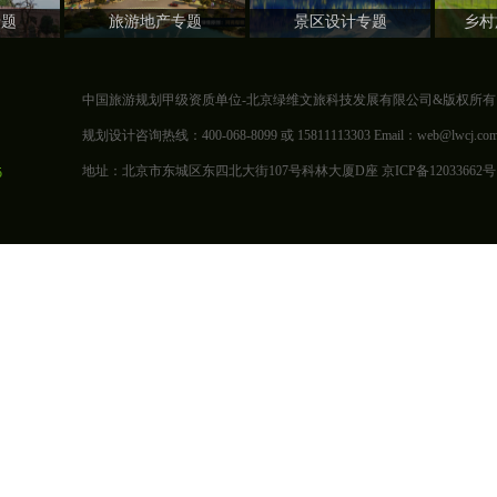
专题
旅游地产专题
景区设计专题
乡村
中国旅游规划甲级资质单位-北京绿维文旅科技发展有限公司&版权所有
规划设计咨询热线：400-068-8099 或 15811113303 Email：web@lwcj.com
地址：北京市东城区东四北大街107号科林大厦D座 京ICP备12033662号 京公
5