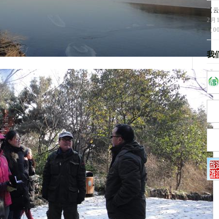
【云
2月
（00
我