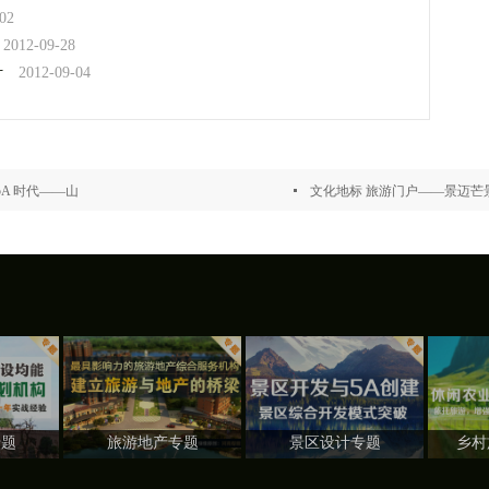
02
2012-09-28
计
2012-09-04
A 时代——山
文化地标 旅游门户――景迈芒
专题
旅游地产专题
景区设计专题
乡村