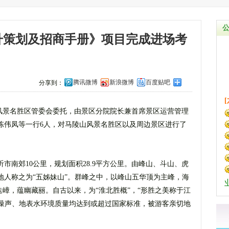
升策划及招商手册》项目完成进场考
腾讯微博
新浪微博
百度贴吧
分享到：
马陵山风景名胜区管委会委托，由景区分院院长兼首席景区运营管理
陈伟凤等一行6人，对马陵山风景名胜区以及周边景区进行了
市南郊10公里，规划面积28.9平方公里。由峰山、斗山、虎
地人称之为“五姊妹山”。群峰之中，以峰山五华顶为主峰，海
迭嶂，蕴幽藏丽。自古以来，为“淮北胜概”，“形胜之美称于江
气、噪声、地表水环境质量均达到或超过国家标准，被游客亲切地