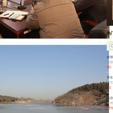
热
旅
旅
情]
养
前言
情]
商
休
[详