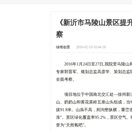
《新沂市马陵山景区提
察
绿维创景
2016-02-19 10:44:18
2016年1月24日至27日,我院受
专家郭晋军、规划总监高彦学、策划总监
全面考察。
项目地位于中国南北交汇处—徐州新沂
山、奶奶山和黄花菜岭五座山头组成，当
拔91.8米。山虽不高，则沟壑纵横，重峦
淮”。景区绿化覆盖率95.2%，景区空
誉为“天然氧吧”。