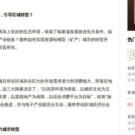
品，引导区域转型？
再加上良好的生态环境，铸就了喻家垅发展旅游先天条件。如
热
产业链条？最终如何实现资源枯竭型（矿产）城市的转型升
宗旨所在。
创意
编
志
项目所在区域存在巨大的市场需求潜力和消费能力，而项目地
，这三大因素决定了，“以优异环境为前提，以婚庆文化为主
新
支撑，以度假地产为保障，以综合消费平台为目标”，统筹“旅
一
融合推进，并与电子产业园充分互动，最终带动区域经济社会
情]
景
项
农
力城市转型