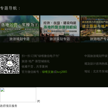
专题导航：
旅游规划专题
旅游策划专题
旅游地产专
扫一扫 订阅"绿维微信电子刊"
中国旅游规划甲级
旅游·地产·新型城镇化
规划设计咨询热线：400-0
收藏干货，共享案例
地址：北京市东城区东四
官方微信账号：
绿维文旅
或
lwcj2005
闭
政府项目服务