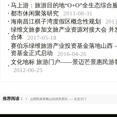
马上游：旅游目的地“O+O”全生态综合
都市休闲聚落研究
2011-08-31
海南昌江棋子湾度假区概念性规划
2013
绿维文旅参加文旅产业资源对接大会 并
合体
2017-05-18
赛伯乐绿维旅游产业投资基金落地山西 
资基金正式启动
2016-04-26
文化地标 旅游门户――景迈芒景惠民游
2012-06-25
推荐阅读：
山西阳泉翠枫山自然风景区――生态大门