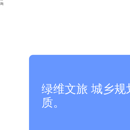
询
绿维文旅 城乡
质。