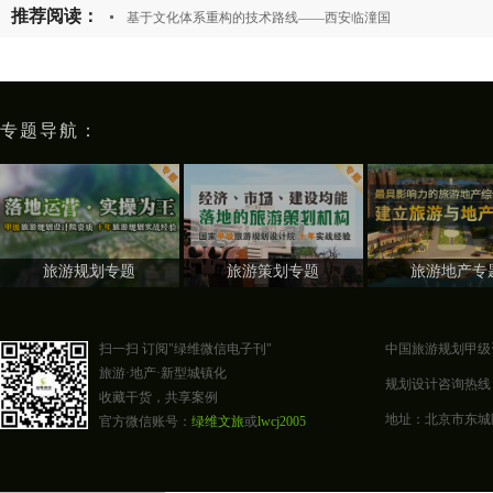
推荐阅读：
基于文化体系重构的技术路线——西安临潼国
专题导航：
旅游规划专题
旅游策划专题
旅游地产专
扫一扫 订阅"绿维微信电子刊"
中国旅游规划甲级
旅游·地产·新型城镇化
规划设计咨询热线：400-0
收藏干货，共享案例
地址：北京市东城区东四
官方微信账号：
绿维文旅
或
lwcj2005