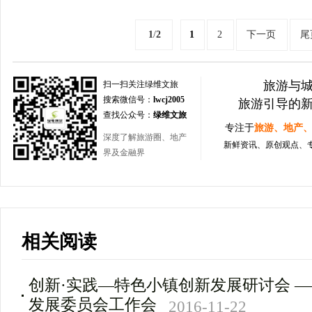
1
/
2
1
2
下一页
尾
旅游与
扫一扫关注绿维文旅
搜索微信号：
lwcj2005
旅游引导的
查找公众号：
绿维文旅
专注于
旅游、地产
深度了解旅游圈、地产
新鲜资讯、原创观点、
界及金融界
相关阅读
创新·实践—特色小镇创新发展研讨会 
发展委员会工作会
2016-11-22