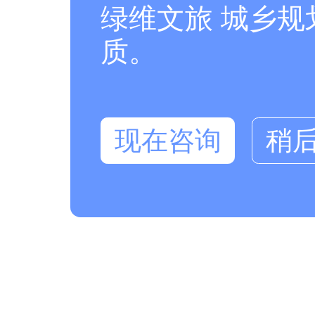
绿维文旅 城乡
质。
现在咨询
稍