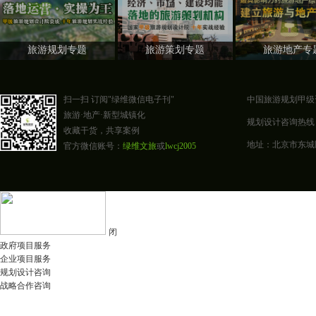
旅游规划专题
旅游策划专题
旅游地产专
扫一扫 订阅"绿维微信电子刊"
中国旅游规划甲级
旅游·地产·新型城镇化
规划设计咨询热线：400-0
收藏干货，共享案例
地址：北京市东城区东四
官方微信账号：
绿维文旅
或
lwcj2005
闭
政府项目服务
企业项目服务
规划设计咨询
战略合作咨询