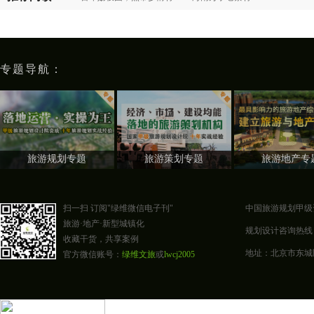
专题导航：
旅游规划专题
旅游策划专题
旅游地产专
扫一扫 订阅"绿维微信电子刊"
中国旅游规划甲级
旅游·地产·新型城镇化
规划设计咨询热线：400-0
收藏干货，共享案例
地址：北京市东城区东四
官方微信账号：
绿维文旅
或
lwcj2005