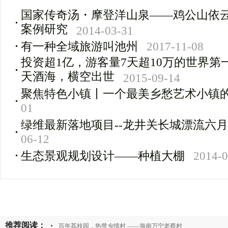
国家传奇汤・摩登洋山泉——鸡公山依
案例研究
2014-03-31
有一种全域旅游叫池州
2017-11-08
投资超1亿，游客量7天超10万的世界第
天酒海，横空出世
2015-09-14
聚焦特色小镇丨一个最美乡愁艺术小镇
01
绿维最新落地项目--龙井关长城漂流六
06-12
生态景观规划设计――种植大棚
2014-0
推荐阅读：
百年荔枝园，热带乡情村 ——海南万宁老蔡村