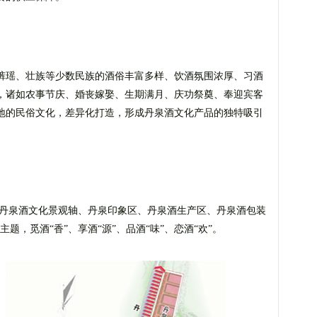
裤瑶、壮族等少数民族的酒俗丰富多样、饮酒氛围浓厚、习酒
，诸如农事节庆、婚丧嫁娶、生期满月、庆功祭奠、奉迎宾客
地的民俗文化，差异化打造，形成丹泉酒文化产品的独特吸引
“丹泉酒文化景观轴、丹泉印象区、丹泉酒生产区、丹泉酒包装
题，觅酒“香”、享酒“源”、品酒“味”、恋酒“欢”。