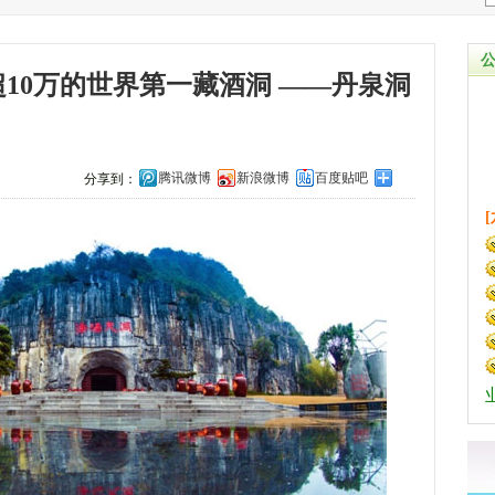
超10万的世界第一藏酒洞 ——丹泉洞
腾讯微博
新浪微博
百度贴吧
分享到：