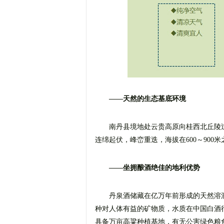
——天然的生态基底环境
南丹县境地处云贵高原向桂西北丘陵
连绵起伏，峰峦重迭，海拔在600～90
——坐拥酿酒绝佳的地利优势
丹泉酒储藏在亿万年前形成的天然溶
种对人体有益的矿物质，水质在中国白酒
具备万亩高粱种植基地，有无公害绿色粮