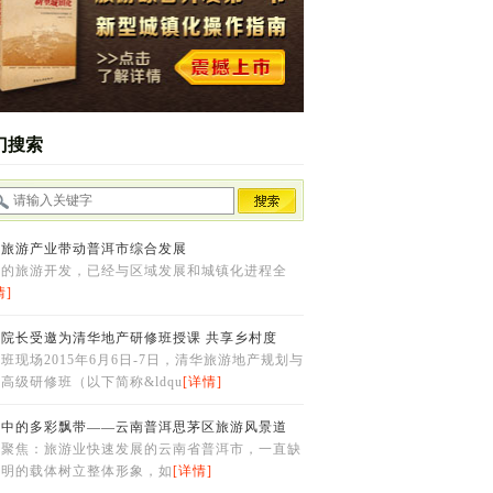
门搜索
泛旅游产业带动普洱市综合发展
国的旅游开发，已经与区域发展和城镇化进程全
情]
峰院长受邀为清华地产研修班授课 共享乡村度
班现场2015年6月6日-7日，清华旅游地产规划与
高级研修班（以下简称&ldqu
[详情]
动中的多彩飘带――云南普洱思茅区旅游风景道
点聚焦：旅游业快速发展的云南省普洱市，一直缺
鲜明的载体树立整体形象，如
[详情]