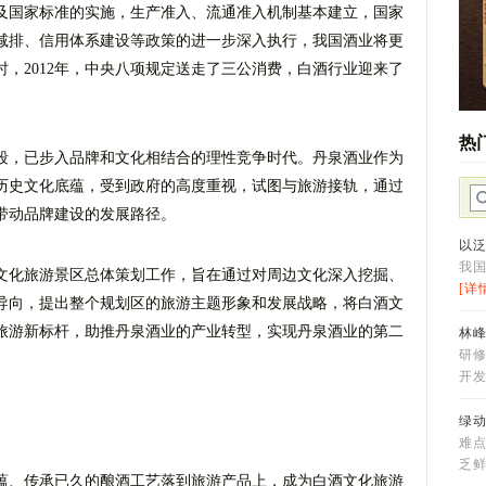
及国家标准的实施，生产准入、流通准入机制基本建立，国家
减排、信用体系建设等政策的进一步深入执行，我国酒业将更
，2012年，中央八项规定送走了三公消费，白酒行业迎来了
热
段，已步入品牌和文化相结合的理性竞争时代。丹泉酒业作为
历史文化底蕴，受到政府的高度重视，试图与旅游接轨，通过
带动品牌建设的发展路径。
以
我
文化旅游景区总体策划工作，旨在通过对周边文化深入挖掘、
[详
导向，提出整个规划区的旅游主题形象和发展战略，将白酒文
旅游新标杆，助推丹泉酒业的产业转型，实现丹泉酒业的第二
林
研修
开发
绿
难
乏
蕴、传承已久的酿酒工艺落到旅游产品上，成为白酒文化旅游