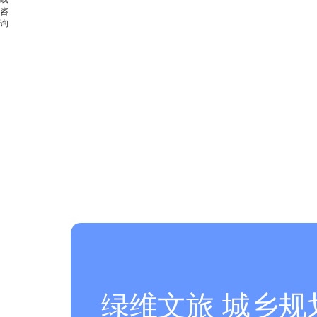
咨
询
绿维文旅 城乡