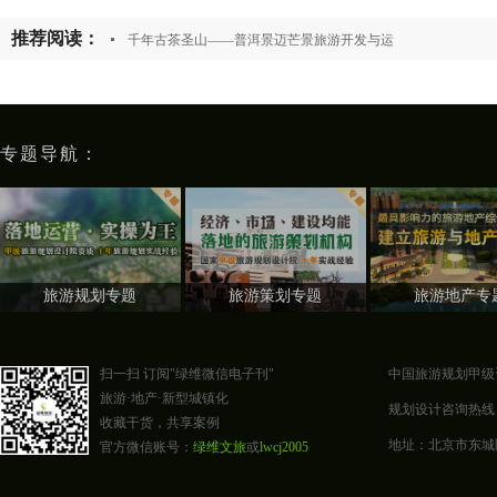
推荐阅读：
千年古茶圣山——普洱景迈芒景旅游开发与运
专题导航：
旅游规划专题
旅游策划专题
旅游地产专
扫一扫 订阅"绿维微信电子刊"
中国旅游规划甲级
旅游·地产·新型城镇化
规划设计咨询热线：400-0
收藏干货，共享案例
地址：北京市东城区东四
官方微信账号：
绿维文旅
或
lwcj2005