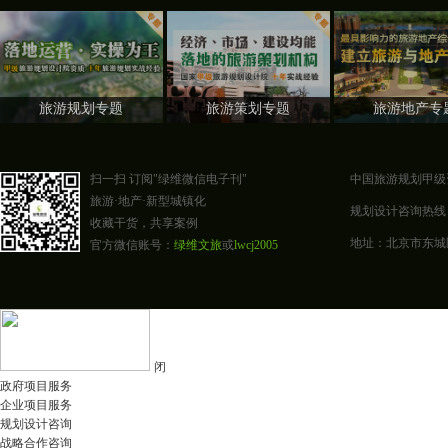
旅游规划专题
旅游策划专题
旅游地产专
扫一扫 订阅"绿维微信电子刊"
中国旅游规划甲级
旅游·地产·新型城镇化
规划设计咨询热线：400-0
收藏干货，共享案例
地址：北京市东城区东四
官方微信账号：
绿维文旅
或
lwcj2005
闭
政府项目服务
企业项目服务
规划设计咨询
战略合作咨询