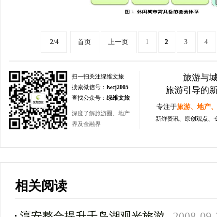
2
/
4
首页
上一页
1
2
3
4
旅游与
扫一扫关注绿维文旅
搜索微信号：
lwcj2005
旅游引导的
查找公众号：
绿维文旅
专注于
旅游、地产
深度了解旅游圈、地产
新鲜资讯、原创观点、
界及金融界
相关阅读
淳安整合提升千岛湖观光旅游
2008-09-