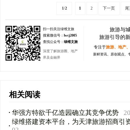
1
/
2
1
2
下一页
尾
旅游与
扫一扫关注绿维文旅
搜索微信号：
lwcj2005
旅游引导的
查找公众号：
绿维文旅
专注于
旅游、地产
深度了解旅游圈、地产
新鲜资讯、原创观点、
界及金融界
相关阅读
华强方特欲千亿造园确立其竞争优势
2
绿维搭建资本平台，为天津旅游招商引