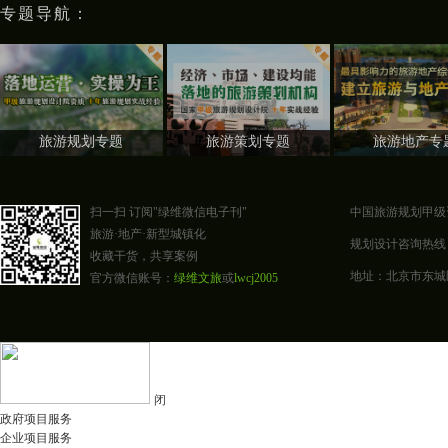
专题导航：
旅游规划专题
旅游策划专题
旅游地产专
扫一扫 订阅"绿维微信电子刊"
中国旅游规划甲级
旅游·地产·新型城镇化
规划设计咨询热线：400-0
收藏干货，共享案例
地址：北京市东城区东四
官方微信账号：
绿维文旅
或
lwcj2005
闭
政府项目服务
企业项目服务