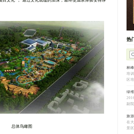
项目文化”， 通过文化底蕴的加深，最终使温泉体验变得厚
热
林
培训
区
绿
20
副
旅游
在
总体鸟瞰图
景