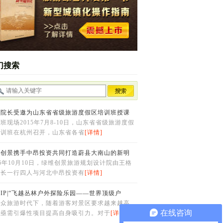
门搜索
峰院长受邀为山东省省级旅游度假区培训班授课
班现场2015年7月8-10日，山东省省级旅游度假
培训班在杭州召开，山东省各省
[详情]
维创景携手中昂投资共同打造蔚县大南山的新明
16年10月10日，绿维创景旅游规划设计院由王格
院长一行四人与河北中昂投资有
[详情]
IP|“飞越丛林户外探险乐园——世界顶级户
大众旅游时代下，随着游客对景区要求越来越高，
在线咨询
区亟需引爆性项目提高自身吸引力。对于
[详情]