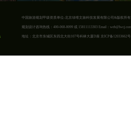
中国旅游规划甲级资质单位-北京绿维文旅科技发展有限公司&版权所有
规划设计咨询热线：400-068-8099 或 15811113303 Email：web@lwcj.com
地址：北京市东城区东四北大街107号科林大厦D座 京ICP备12033662号 京公
5