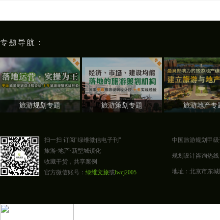
专题导航：
旅游规划专题
旅游策划专题
旅游地产专
扫一扫 订阅"绿维微信电子刊"
中国旅游规划甲级
旅游·地产·新型城镇化
规划设计咨询热线：400-0
收藏干货，共享案例
地址：北京市东城区东四
官方微信账号：
绿维文旅
或
lwcj2005