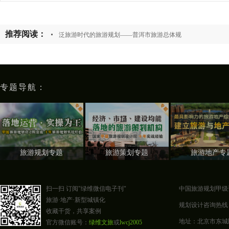
推荐阅读：
泛旅游时代的旅游规划——普洱市旅游总体规
专题导航：
旅游规划专题
旅游策划专题
旅游地产专
扫一扫 订阅"绿维微信电子刊"
中国旅游规划甲级
旅游·地产·新型城镇化
规划设计咨询热线：400-0
收藏干货，共享案例
地址：北京市东城区东四
官方微信账号：
绿维文旅
或
lwcj2005