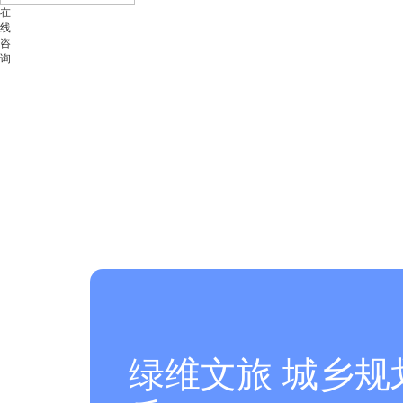
在
线
咨
询
绿维文旅 城乡