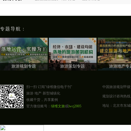
专题导航：
旅游规划专题
旅游策划专题
旅游地产专
扫一扫 订阅"绿维微信电子刊"
中国旅游规划甲级
旅游·地产·新型城镇化
规划设计咨询热线：400-0
收藏干货，共享案例
地址：北京市东城区东四
官方微信账号：
绿维文旅
或
lwcj2005