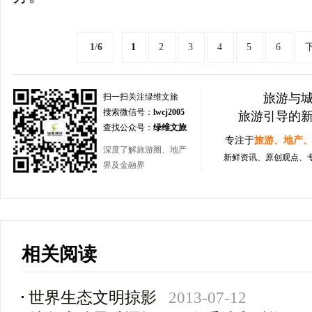
1
/
6
1
2
3
4
5
6
旅游与
扫一扫关注绿维文旅
搜索微信号：
lwcj2005
旅游引导的
查找公众号：
绿维文旅
专注于
旅游、地产
深度了解旅游圈、地产
新鲜资讯、原创观点、
界及金融界
相关阅读
世界生态文明掠影
2013-07-12