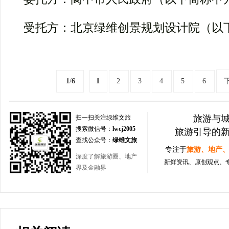
受托方：北京绿维创景规划设计院（以
1
/
6
1
2
3
4
5
6
旅游与
扫一扫关注绿维文旅
搜索微信号：
lwcj2005
旅游引导的
查找公众号：
绿维文旅
专注于
旅游、地产
深度了解旅游圈、地产
新鲜资讯、原创观点、
界及金融界