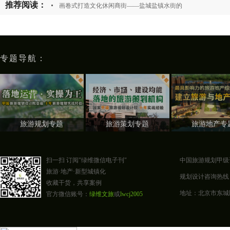
推荐阅读：
画卷式打造文化休闲商街——盐城盐镇水街的
专题导航：
旅游规划专题
旅游策划专题
旅游地产专
扫一扫 订阅"绿维微信电子刊"
中国旅游规划甲级
旅游·地产·新型城镇化
规划设计咨询热线：400-0
收藏干货，共享案例
地址：北京市东城区东四
官方微信账号：
绿维文旅
或
lwcj2005